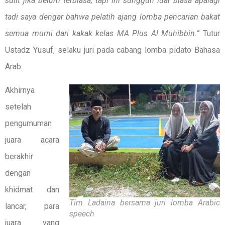
sulit jika belum terbiasa, tapi ini sungguh luar biasa apalagi
tadi saya dengar bahwa pelatih ajang lomba pencarian bakat
semua murni dari kakak kelas MA Plus Al Muhibbin.”
Tutur
Ustadz Yusuf, selaku juri pada cabang lomba pidato Bahasa
Arab.
Akhirnya
setelah
pengumuman
juara acara
berakhir
dengan
khidmat dan
Tim Ladaina bersama juri lomba Arabic
lancar, para
speech
juara yang