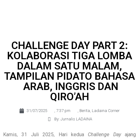
CHALLENGE DAY PART 2:
KOLABORASI TIGA LOMBA
DALAM SATU MALAM,
TAMPILAN PIDATO BAHASA
ARAB, INGGRIS DAN
QIRO’AH
31/07/2025
,
7:37 pm
,
Berita
,
Ladaina Corner
By: Jurnalis LADAINA
Kamis, 31 Juli 2025, Hari kedua
Challenge Day
ajang