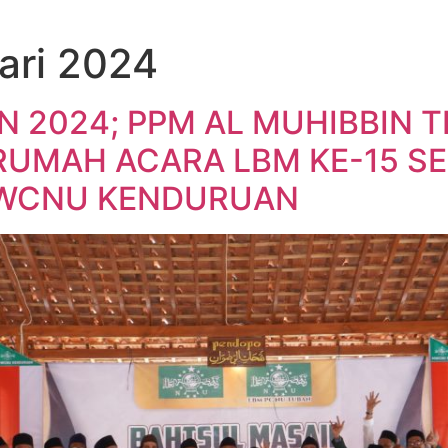
ari 2024
 2024; PPM AL MUHIBBIN T
RUMAH ACARA LBM KE-15 S
MWCNU KENDURUAN